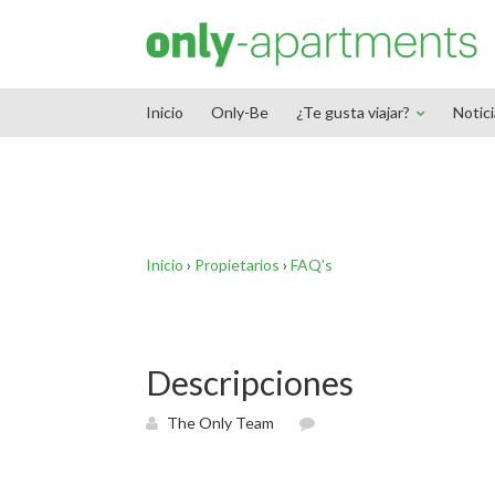
End Google Tag Manager -->
Inicio
Only-Be
¿Te gusta viajar?
Notic
Inicio
›
Propietarios
›
FAQ's
Descripciones
The Only Team