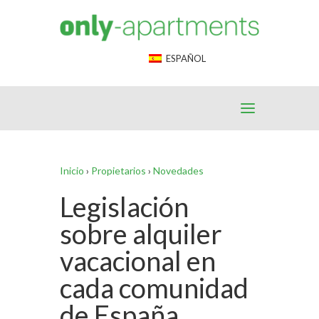
End Google Tag Manager -->
ESPAÑOL
Inicio
›
Propietarios
›
Novedades
Legislación
sobre alquiler
vacacional en
cada comunidad
de España