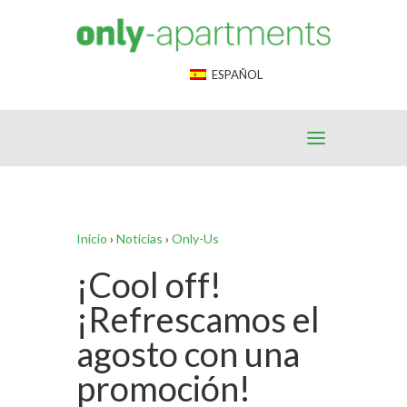
End Google Tag Manager -->
ESPAÑOL
Inicio
›
Noticias
›
Only-Us
¡Cool off!
¡Refrescamos el
agosto con una
promoción!