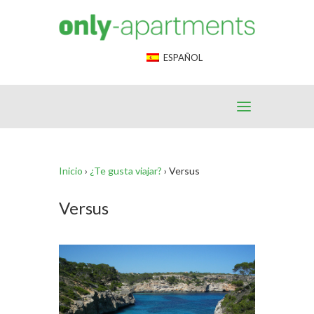
End Google Tag Manager -->
ESPAÑOL
Inicio
›
¿Te gusta viajar?
›
Versus
Versus