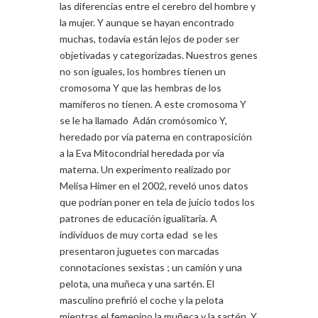
las diferencias entre el cerebro del hombre y
la mujer. Y aunque se hayan encontrado
muchas, todavía están lejos de poder ser
objetivadas y categorizadas. Nuestros genes
no son iguales, los hombres tienen un
cromosoma Y que las hembras de los
mamíferos no tienen. A este cromosoma Y
se le ha llamado Adán cromósomico Y,
heredado por vía paterna en contraposición
a la Eva Mitocondrial heredada por vía
materna. Un experimento realizado por
Melisa Himer en el 2002, reveló unos datos
que podrían poner en tela de juicio todos los
patrones de educación igualitaria. A
individuos de muy corta edad se les
presentaron juguetes con marcadas
connotaciones sexistas ; un camión y una
pelota, una muñeca y una sartén. El
masculino prefirió el coche y la pelota
mientras el femenino la muñeca y la sartén. Y