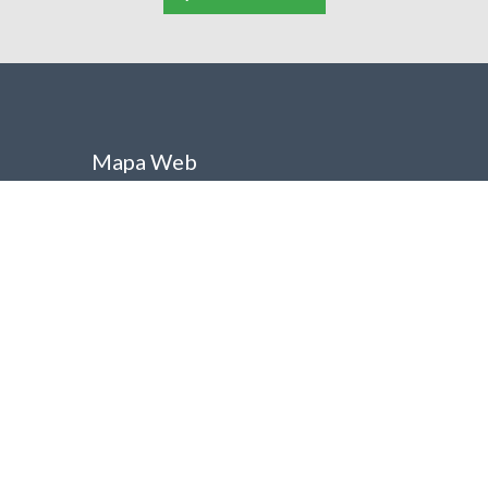
Mapa Web
Inicio
Only-Be
¿Te gusta viajar?
Noticias
Promociones
Propietarios