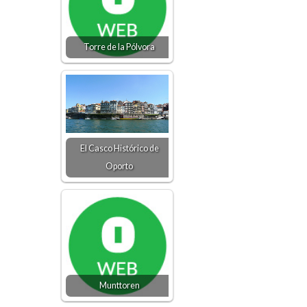
Torre de la Pólvora
El Casco Histórico de
Oporto
Munttoren