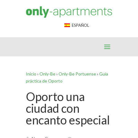
End Google Tag Manager -->
ESPAÑOL
Inicio
›
Only-Be
›
Only-Be Portuense
›
Guía
práctica de Oporto
Oporto una
ciudad con
encanto especial