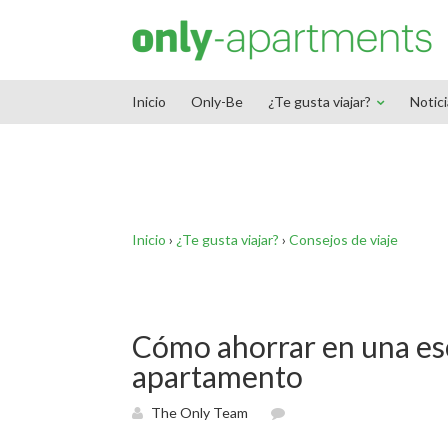
End Google Tag Manager -->
Inicio
Only-Be
¿Te gusta viajar?
Notic
Inicio
›
¿Te gusta viajar?
›
Consejos de viaje
Cómo ahorrar en una esc
apartamento
The Only Team