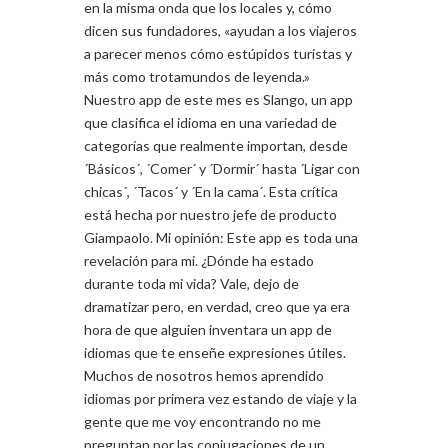
en la misma onda que los locales y, cómo
dicen sus fundadores, «ayudan a los viajeros
a parecer menos cómo estúpidos turistas y
más como trotamundos de leyenda.»
Nuestro app de este mes es Slango, un app
que clasifica el idioma en una variedad de
categorías que realmente importan, desde
´Básicos´, ´Comer´ y ´Dormir´ hasta ´Ligar con
chicas´, ´Tacos´ y ´En la cama´. Esta crítica
está hecha por nuestro jefe de producto
Giampaolo. Mi opinión: Este app es toda una
revelación para mi. ¿Dónde ha estado
durante toda mi vida? Vale, dejo de
dramatizar pero, en verdad, creo que ya era
hora de que alguien inventara un app de
idiomas que te enseñe expresiones útiles.
Muchos de nosotros hemos aprendido
idiomas por primera vez estando de viaje y la
gente que me voy encontrando no me
preguntan por las conjugaciones de un