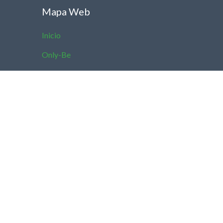
Mapa Web
Inicio
Only-Be
¿Te gusta viajar?
Noticias
Promociones
Propietarios
Descubre tu apartamento en más de 100 países
diferentes.