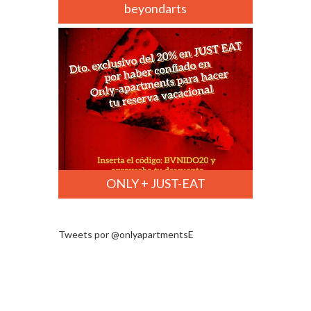
beyondarts
ONLY + JUST-EAT
Tweets por @onlyapartmentsE