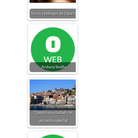
Vinos y bodegas de Oporto
Andana Sevilla
Oporto una ciudad con
encanto especial