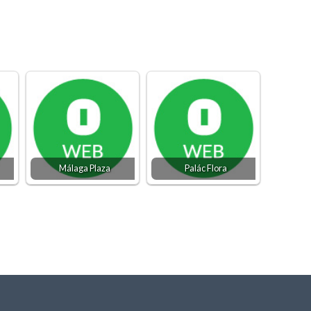
Málaga Plaza
Palác Flora