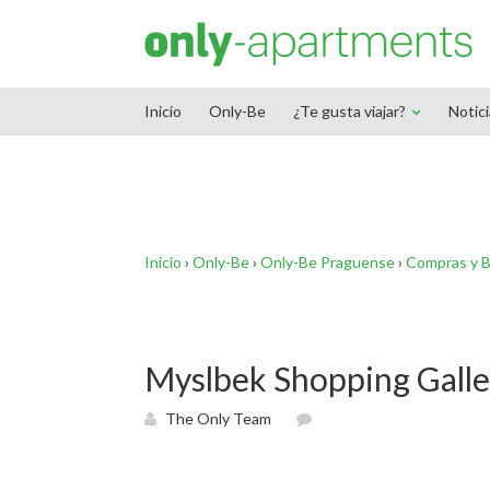
End Google Tag Manager -->
Inicio
Only-Be
¿Te gusta viajar?
Notic
Inicio
›
Only-Be
›
Only-Be Praguense
›
Compras y B
Myslbek Shopping Galle
The Only Team