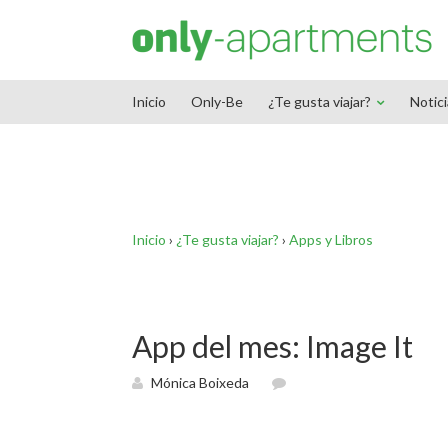
End Google Tag Manager -->
Inicio
Only-Be
¿Te gusta viajar?
Notic
Inicio
›
¿Te gusta viajar?
›
Apps y Libros
App del mes: Image It
Mónica Boixeda