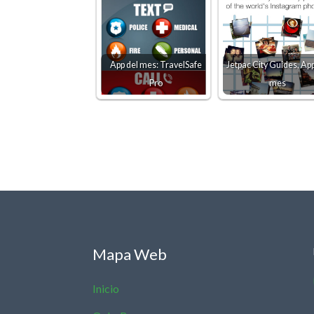
App del mes: TravelSafe
Jetpac City Guides, App
Pro
mes
Mapa Web
Inicio