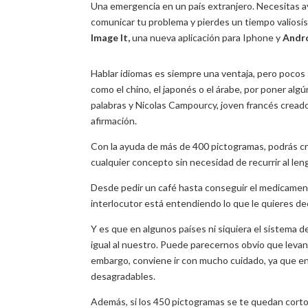
Una emergencia en un país extranjero. Necesitas 
comunicar tu problema y pierdes un tiempo valiosís
Image
It,
una nueva aplicación para Iphone y
Andr
Hablar idiomas es siempre una ventaja, pero pocos
como el chino, el japonés o el árabe, por poner al
palabras y Nicolas Campourcy, joven francés creado
afirmación.
Con la ayuda de más de 400 pictogramas, podrás cr
cualquier concepto sin necesidad de recurrir al len
Desde pedir un café hasta conseguir el medicament
interlocutor está entendiendo lo que le quieres dec
Y es que en algunos países ni siquiera el sistema 
igual al nuestro. Puede parecernos obvio que levant
embargo, conviene ir con mucho cuidado, ya que e
desagradables.
Además, si los 450 pictogramas se te quedan cortos,