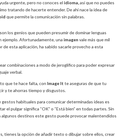
ayuda urgente, pero no conoces el
idioma,
así que no puedes
imo tratando de hacerte entender. De ahí nace la idea de
oid
que permite la comunicación sin palabras.
 son los genios que pueden presumir de dominar lenguas
gún ejemplo. Afortunadamente, una
imagen
vale más que mil
r de esta aplicación, ha sabido sacarle provecho a esta
ear combinaciones a modo de jeroglífico para poder expresar
guaje verbal.
o que te hace falta, con
Image
It
te aseguras de que tu
ir y te ahorras tiempo y disgustos.
de gestos habituales para comunicar determinadas ideas es
ar el pulgar significa “OK” o “Está bien” en todas partes. Sin
n algunos destinos este gesto puede provocar malentendidos
 tienes la opción de añadir texto o dibujar sobre ellos, crear