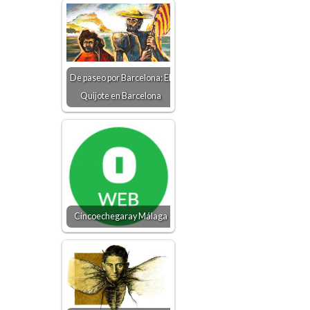
De paseo por Barcelona: El
Quijote en Barcelona
Cincoechegaray Málaga