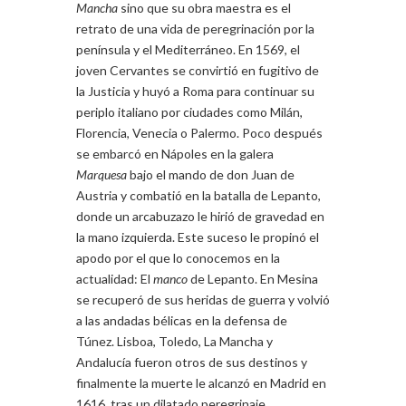
Mancha
sino que su obra maestra es el
retrato de una vida de peregrinación por la
península y el Mediterráneo. En 1569, el
joven Cervantes se convirtió en fugitivo de
la Justicia y huyó a Roma para continuar su
periplo italiano por ciudades como Milán,
Florencia, Venecia o Palermo. Poco después
se embarcó en Nápoles en la galera
Marquesa
bajo el mando de don Juan de
Austria y combatió en la batalla de Lepanto,
donde un arcabuzazo le hirió de gravedad en
la mano izquierda. Este suceso le propinó el
apodo por el que lo conocemos en la
actualidad: El
manco
de Lepanto. En Mesina
se recuperó de sus heridas de guerra y volvió
a las andadas bélicas en la defensa de
Túnez. Lisboa, Toledo, La Mancha y
Andalucía fueron otros de sus destinos y
finalmente la muerte le alcanzó en Madrid en
1616, tras un dilatado peregrinaje.