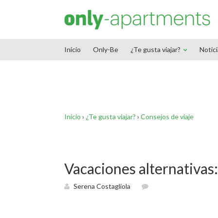
End Google Tag Manager -->
Inicio
Only-Be
¿Te gusta viajar?
Notic
Inicio
›
¿Te gusta viajar?
›
Consejos de viaje
Vacaciones alternativas:
Serena Costagliola