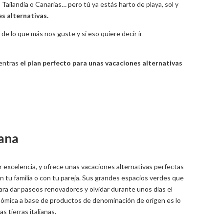
Tailandia o Canarias… pero tú ya estás harto de playa, sol y
s alternativas.
e lo que más nos guste y si eso quiere decir ir
uentras
el plan perfecto para unas vacaciones alternativas
ana
r excelencia, y ofrece unas vacaciones alternativas perfectas
n tu familia o con tu pareja. Sus grandes espacios verdes que
 para dar paseos renovadores y olvidar durante unos días el
nómica a base de productos de denominación de origen es lo
 tierras italianas.